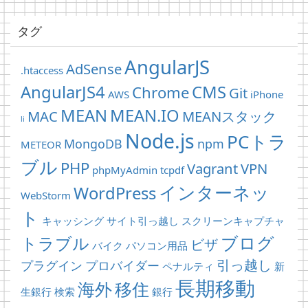
タグ
AngularJS
AdSense
.htaccess
AngularJS4
CMS
Chrome
Git
AWS
iPhone
MEAN
MEAN.IO
MAC
MEANスタック
li
Node.js
PCトラ
MongoDB
npm
METEOR
ブル
PHP
Vagrant
VPN
phpMyAdmin
tcpdf
インターネッ
WordPress
WebStorm
ト
キャッシング
サイト引っ越し
スクリーンキャプチャ
ブログ
トラブル
ビザ
バイク
パソコン用品
引っ越し
プラグイン
プロバイダー
ペナルティ
新
長期移動
海外
移住
生銀行
検索
銀行