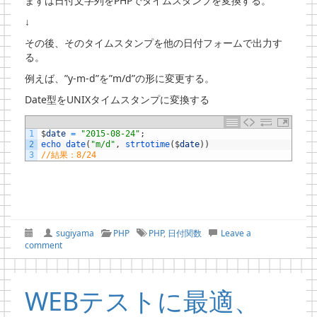
まずは日付文字列をPHPでタイムスタンプを変換する。
↓
その後、そのタイムスタンプを他の日付フォームで出力す
る。
例えば、”y-m-d”を”m/d”の形に変更する。
Date型をUNIXタイムスタンプに変換する
1
$
date
=
"2015-08-24"
;
2
echo 
date
(
"m/d"
,
strtotime
(
$
date
)
)
3
//結果：8/24
sugiyama
PHP
PHP
,
日付関数
Leave a
comment
WEBテストに最適、