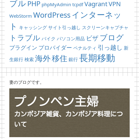
ブル
PHP
Vagrant
VPN
phpMyAdmin
tcpdf
インターネッ
WordPress
WebStorm
ト
キャッシング
サイト引っ越し
スクリーンキャプチャ
ブログ
トラブル
ビザ
バイク
パソコン用品
引っ越し
プラグイン
プロバイダー
ペナルティ
新
長期移動
海外
移住
生銀行
検索
銀行
妻のブログです。