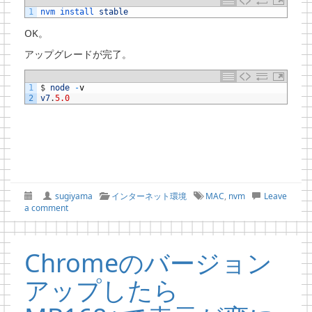
1
nvm 
install 
stable
OK。
アップグレードが完了。
1
$
node
-
v
2
v7
.
5.0
sugiyama
インターネット環境
MAC
,
nvm
Leave
a comment
Chromeのバージョン
アップしたら