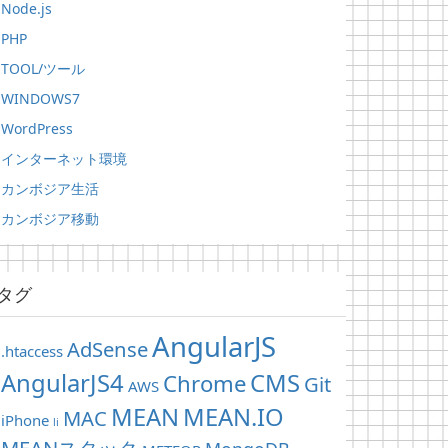
Node.js
PHP
TOOL/ツール
WINDOWS7
WordPress
インターネット環境
カンボジア生活
カンボジア移動
タグ
AngularJS
AdSense
.htaccess
AngularJS4
CMS
Chrome
Git
AWS
MEAN
MEAN.IO
MAC
iPhone
li
MEANスタック