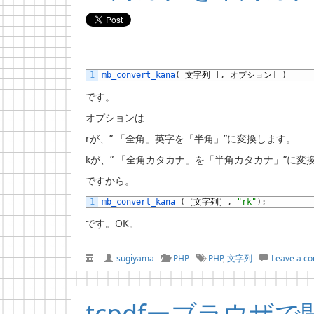
1
mb_convert_kana
(
文字列
[
,
オプション
]
)
です。
オプションは
rが、” 「全角」英字を「半角」”に変換します。
kが、” 「全角カタカナ」を「半角カタカナ」”に変
ですから。
1
mb_convert_kana
(
［文字列］
,
"rk"
)
;
です。OK。
sugiyama
PHP
PHP
,
文字列
Leave a c
tcpdfーブラウザで