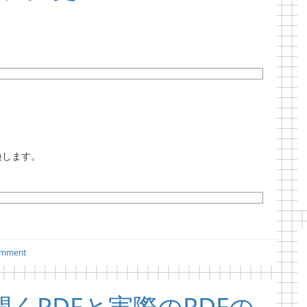
換します。
omment
開くPDFと実際のPDFの