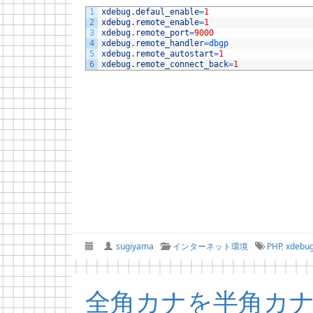
1
xdebug
.
defaul_enable
=
1
2
xdebug
.
remote_enable
=
1
3
xdebug
.
remote_port
=
9000
4
xdebug
.
remote_handler
=
dbgp
5
xdebug
.
remote_autostart
=
1
6
xdebug
.
remote_connect_back
=
1
sugiyama
インターネット環境
PHP
,
xdebu
全角カナを半角カ