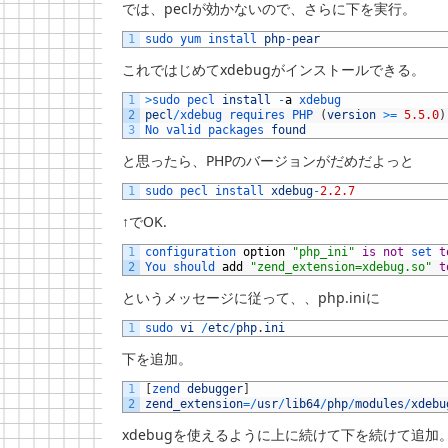
では、peclが効かないので、さらに下を実行。
1
sudo 
yum 
install 
php
-
pear
これではじめてxdebugがインストールできる。
1
>
sudo 
pecl 
install
-
a
xdebug
2
pecl
/
xdebug 
requires 
PHP
(
version
>=
5.5.0
)
3
No 
valid 
packages 
found
と思ったら、PHPのバージョンがだめだよっと
1
sudo 
pecl 
install 
xdebug
-
2.2.7
↑でOK.
1
configuration 
option
"php_ini"
is
not
set 
t
2
You 
should 
add
"zend_extension=xdebug.so"
t
というメッセージに従って、、php.iniに
1
sudo 
vi
/
etc
/
php
.
ini
下を追加。
1
[
zend 
debugger
]
2
zend_extension
=
/
usr
/
lib64
/
php
/
modules
/
xdebu
xdebugを使えるように上に続けて下を続けて追加