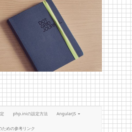
設定
php.iniの設定方法
AngularJS
設定のための参考リンク