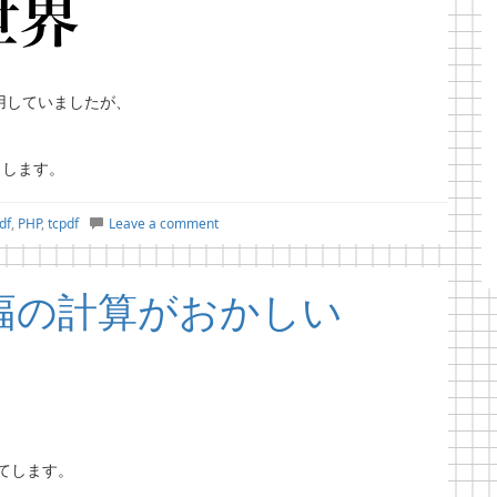
使用していましたが、
とします。
df
,
PHP
,
tcpdf
Leave a comment
の幅の計算がおかしい
てします。