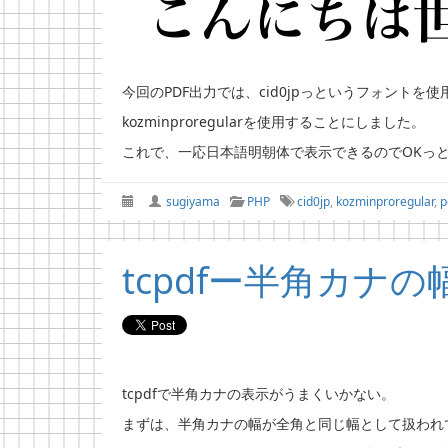
今回のPDF出力では、cid0jpっというフォントを
kozminproregularを使用することにしました。
これで、一応日本語明朝体で表示できるのでOKっ
sugiyama
PHP
cid0jp
,
kozminproregular
,
p
tcpdfー半角カナ
tcpdfで半角カナの表示がうまくいかない。
まずは、半角カナの幅が全角と同じ幅として扱われ