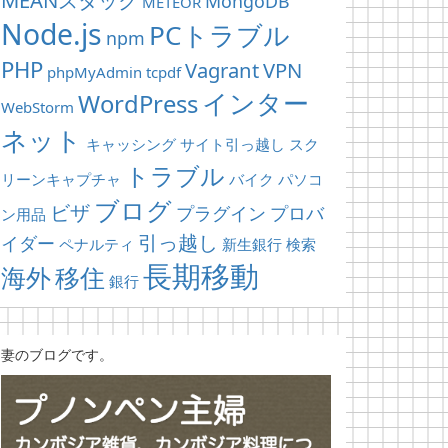
MongoDB
METEOR
Node.js
PCトラブル
npm
PHP
Vagrant
VPN
phpMyAdmin
tcpdf
インター
WordPress
WebStorm
ネット
キャッシング
サイト引っ越し
スク
トラブル
リーンキャプチャ
バイク
パソコ
ブログ
ビザ
プラグイン
プロバ
ン用品
引っ越し
イダー
ペナルティ
新生銀行
検索
長期移動
海外
移住
銀行
妻のブログです。