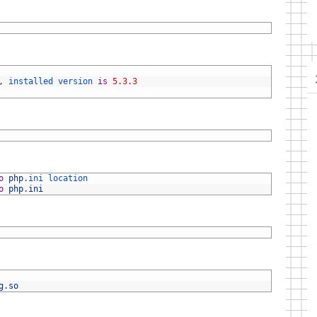
,
installed 
version 
is
5.3.3
o
php
.
ini 
location
o
php
.
ini
g
.
so
。