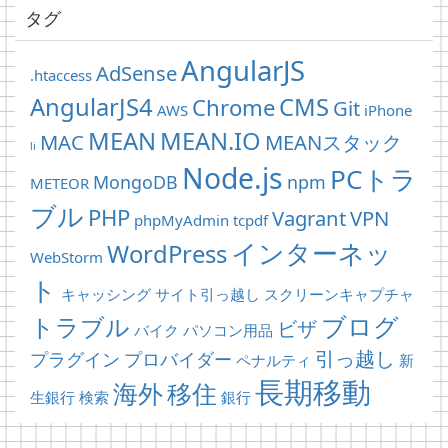
タグ
AngularJS
AdSense
.htaccess
AngularJS4
CMS
Chrome
Git
AWS
iPhone
MEAN
MEAN.IO
MAC
MEANスタック
li
Node.js
PCトラ
MongoDB
npm
METEOR
ブル
PHP
Vagrant
VPN
phpMyAdmin
tcpdf
インターネッ
WordPress
WebStorm
ト
キャッシング
サイト引っ越し
スクリーンキャプチャ
ブログ
トラブル
ビザ
バイク
パソコン用品
引っ越し
プラグイン
プロバイダー
ペナルティ
新
長期移動
海外
移住
生銀行
検索
銀行