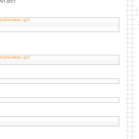
/v1.0rc1
ovate/mean.git  
ovate/mean.git  