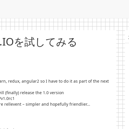
.IOを試してみる
n, redux, angular2 so I have to do it as part of the next
l (finally) release the 1.0 version
/v1.0rc1
ore rellevent – simpler and hopefully friendlier…