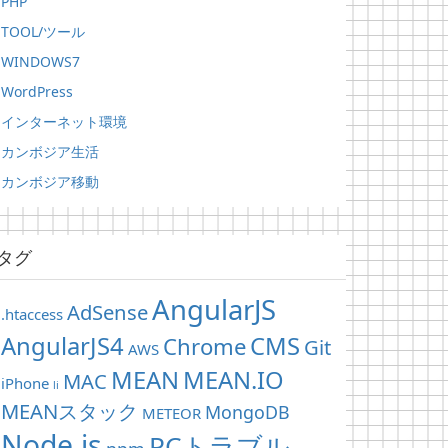
PHP
TOOL/ツール
WINDOWS7
WordPress
インターネット環境
カンボジア生活
カンボジア移動
タグ
AngularJS
AdSense
.htaccess
AngularJS4
CMS
Chrome
Git
AWS
MEAN
MEAN.IO
MAC
iPhone
li
MEANスタック
MongoDB
METEOR
Node.js
PCトラブル