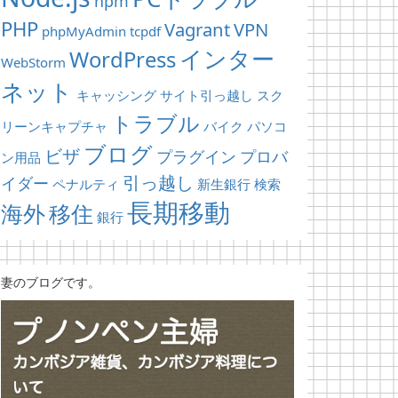
npm
PHP
Vagrant
VPN
phpMyAdmin
tcpdf
インター
WordPress
WebStorm
ネット
キャッシング
サイト引っ越し
スク
トラブル
リーンキャプチャ
バイク
パソコ
ブログ
ビザ
プラグイン
プロバ
ン用品
引っ越し
イダー
ペナルティ
新生銀行
検索
長期移動
海外
移住
銀行
妻のブログです。