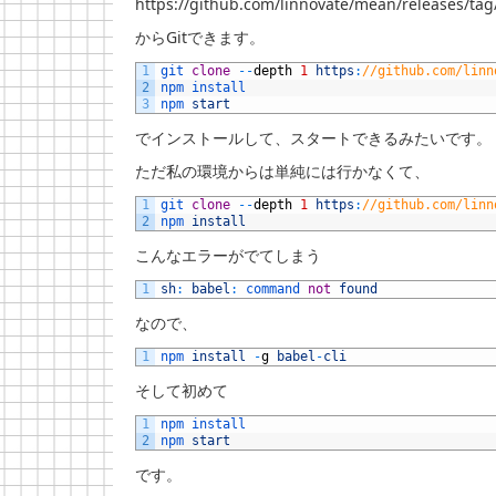
https://github.com/linnovate/mean/releases/tag
からGitできます。
1
git 
clone
--
depth
1
https
:
//github.com/linn
2
npm 
install  
3
npm 
start
でインストールして、スタートできるみたいです。
ただ私の環境からは単純には行かなくて、
1
git 
clone
--
depth
1
https
:
//github.com/linn
2
npm 
install
こんなエラーがでてしまう
1
sh
:
babel
:
command 
not
found
なので、
1
npm 
install
-
g
babel
-
cli
そして初めて
1
npm 
install
2
npm 
start
です。