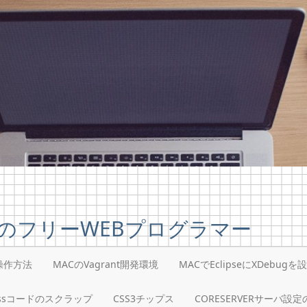
のフリーWEBプログラマー
i操作方法
MACのVagrant開発環境
MACでEclipseにXDebugを
ressコードのスクラップ
CSS3チップス
CORESERVERサーバ