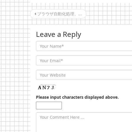
ブラウザ自動化処理、...
Post navigation
Leave a Reply
Author
Email
Website
Please input characters displayed above.