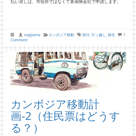
払い戻しは、市役所ではなくて各保険会社で申請します。
sugiyama
カンボジア移動
原付
,
引っ越し
,
移住
1
Comment
カンボジア移動計
画-2（住民票はどうす
る？）