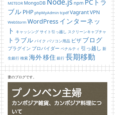
Node.js
PCトラ
MongoDB
npm
METEOR
ブル
PHP
Vagrant
VPN
phpMyAdmin
tcpdf
インターネッ
WordPress
WebStorm
ト
キャッシング
サイト引っ越し
スクリーンキャプチャ
ブログ
トラブル
ビザ
バイク
パソコン用品
引っ越し
プラグイン
プロバイダー
ペナルティ
新
長期移動
海外
移住
生銀行
検索
銀行
妻のブログです。