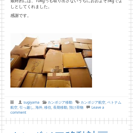
最終的には、10kgっも取り出さないうちにおおよそ5kgでよ
しとしてくれました。
感謝です。
sugiyama
カンボジア移動
カンボジア航空
,
ベトナム
航空
,
引っ越し
,
海外
,
移住
,
長期移動
,
預け荷物
Leave a
comment