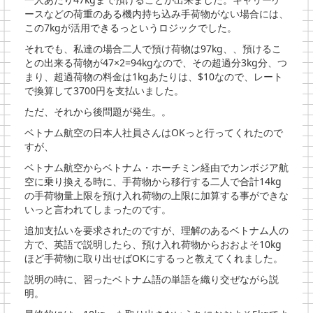
ースなどの荷重のある機内持ち込み手荷物がない場合には、
この7kgが活用できるっというロジックでした。
それでも、私達の場合二人で預け荷物は97kg、、預けるこ
との出来る荷物が47×2=94kgなので、その超過分3kg分、つ
まり、超過荷物の料金は1kgあたりは、$10なので、レート
で換算して3700円を支払いました。
ただ、それから後問題が発生。。
ベトナム航空の日本人社員さんはOKっと行ってくれたので
すが、
ベトナム航空からベトナム・ホーチミン経由でカンボジア航
空に乗り換える時に、手荷物から移行する二人で合計14kg
の手荷物量上限を預け入れ荷物の上限に加算する事ができな
いっと言われてしまったのです。
追加支払いを要求されたのですが、理解のあるベトナム人の
方で、英語で説明したら、預け入れ荷物からおおよそ10kg
ほど手荷物に取り出せばOKにするっと教えてくれました。
説明の時に、習ったベトナム語の単語を織り交ぜながら説
明。